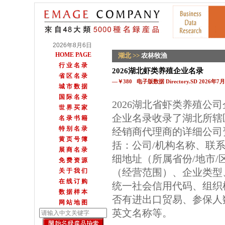
2026年8月6日
HOME PAGE
湖北
>>
农林牧渔
行 业 名 录
2026湖北虾类养殖企业名录
省 区 名 录
—￥380 电子版数据 Directory.SD 2026年
城 市 数 据
国 际 名 录
2026湖北省虾类养殖公
世 界 买 家
企业名录收录了湖北所辖
名 录 书 籍
特 别 名 录
经销商代理商的详细公司
黄 页 号 簿
括：公司/机构名称、联
展 商 名 录
细地址（所属省份/地市
免 费 资 源
（经营范围）、企业类型
关 于 我 们
在 线 订 购
统一社会信用代码、组织
数 据 样 本
否有进出口贸易、参保人数
网 站 地 图
英文名称等。